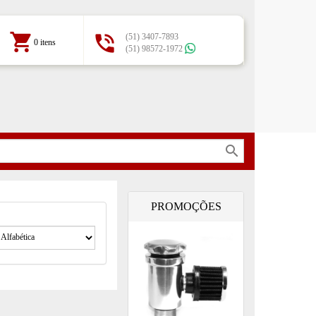
shopping_cart

(51) 3407-7893
0 itens
(51) 98572-1972
search
PROMOÇÕES