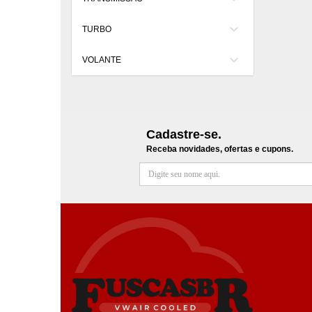
keyboard_arrow_down
TURBO
keyboard_arrow_down
VOLANTE
Cadastre-se.
Receba novidades, ofertas e cupons.