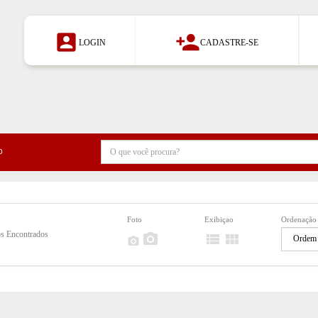


LOGIN
CADASTRE-SE
o
Foto
Exibiçao
Ordenação
s Encontrados



